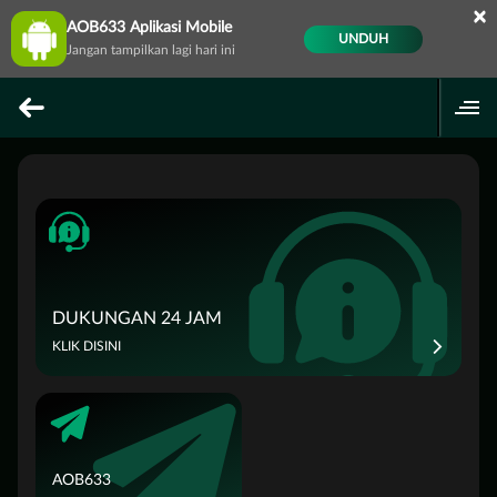
×
AOB633 Aplikasi Mobile
UNDUH
Jangan tampilkan lagi hari ini
DUKUNGAN 24 JAM
KLIK DISINI
AOB633