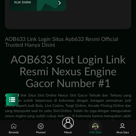
KLIK DISINI
AOB633 Link Login Situs Aob633 Resmi Official
Trusted Hanya Disini
AOB633 Slot Login Link
Resmi Nexus Engine
Gacor Number #1
AOB633
link Situs Slot Online Nexus Slot Gacor Terbaik dan Terbaru yang
resmi dan sudah terpercaya di Indonesia dengan beragam permainan judi
online seperti Judi Bola, Live Casino, Toegl Online, Arcade Fhising Online dan
yang terpopuler saat ini yaitu Slot Online. Selain itu juga dengan mengunakan
nexus engine yang sudah cukup terkenal di Indonesia karena merupakan salah
satu perusahan penyedia whitelabel terbaik dan berhasil menjadi pilihan favorit
dikalangan pemain Indonesia. Apa Itu Nexus Engine Slot?
Beranda
Promosi
Masuk
Hub. Kami
Akun Saya
Nexus Engine Slot sendiri merupakan salah satu perusahan server penyedia