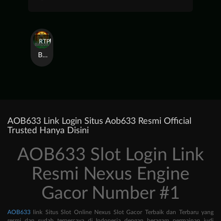
RTP
89%
Bagua
AOB633 Link Login Situs Aob633 Resmi Official
Trusted Hanya Disini
AOB633 Slot Login Link
Resmi Nexus Engine
Gacor Number #1
AOB633
link Situs Slot Online Nexus Slot Gacor Terbaik dan Terbaru yang
resmi dan sudah terpercaya di Indonesia dengan beragam permainan judi