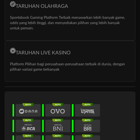
TARUHAN OLAHRAGA
Sportsbook Gaming Platform Terbaik menawarkan lebih banyak game,
odds yang lebih tinggi, dan menyediakan pilihan yang lebih banyak
untuk pemain.
TARUHAN LIVE KASINO
Platform Pilihan bagi perusahaan-perusahaan terbaik di dunia, dengan
pilihan variasi game terbanyak