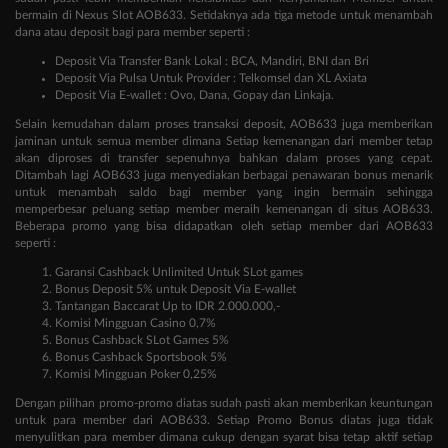
bermain di Nexus Slot AOB633. Setidaknya ada tiga metode untuk menambah
dana atau deposit bagi para member seperti :
Deposit Via Transfer Bank Lokal : BCA, Mandiri, BNI dan Bri
Deposit Via Pulsa Untuk Provider : Telkomsel dan XL Axiata
Deposit Via E-wallet : Ovo, Dana, Gopay dan Linkaja.
Selain kemudahan dalam proses transaksi deposit, AOB633 juga memberikan
jaminan untuk semua member dimana Setiap kemenangan dari member tetap
akan diproses di transfer sepenuhnya bahkan dalam proses yang cepat.
Ditambah lagi AOB633 juga menyediakan berbagai penawaran bonus menarik
untuk menambah saldo bagi member yang ingin bermain sehingga
memperbesar peluang setiap member meraih kemenangan di situs AOB633.
Beberapa promo yang bisa didapatkan oleh setiap member dari AOB633
seperti :
Garansi Cashback Unlimited Untuk SLot games
Bonus Deposit 5% untuk Deposit Via E-wallet
Tantangan Baccarat Up to IDR 2.000.000,-
Komisi Mingguan Casino 0,7%
Bonus Cashback SLot Games 5%
Bonus Cashback Sportsbook 5%
Komisi Mingguan Poker 0,25%
Dengan pilihan promo-promo diatas sudah pasti akan memberikan keuntungan
untuk para member dari AOB633. Setiap Promo Bonus diatas juga tidak
menyulitkan para member dimana cukup dengan syarat bisa tetap aktif setiap