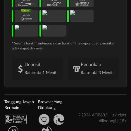
* Selama bank maintenance dan bank offline deposit dan penarikan
tidak dapat diproses
Deposit
Penarikan
Rata-rata 1 Menit
Rata-rata 3 Menit
Tanggung Jawab
Browser Yang
Bermain
Didukung
©2026 AOB633. Hak cipta
dilindungi | 18+