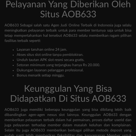
Pelayanan Yang Diberikan Oleh
Situs AOB633
AOB633 Sebagai salah satu Agen Judi Online Terbaik di Indonesia juga selalu
meningkatkan pelayanan terbaik untuk para member tentunya saja untuk bisa
tetap mempertahankan hal tersebut AOB633 selalu memberikan ragam pilihan
fasilitas terbaik seperti:
Layanan taruhan online 24 jam.
Akses situs slot online tanpa pemblokiran.
Unduh tautan APK slot resmi secara gratis.
Setoran minimum yang terjangkau hanya Rs 20.000.
Dukungan layanan pelanggan profesional.
Bonus menarik setiap minggu.
Keunggulan Yang Bisa
Didapatkan Di Situs AOB633
AOB633 juga memiliki beberapa keunggulan yang bisa dibilang lebih baik
dibandingkan agen-agen nexus slot lainnya. Keunggulan AOB633 dengan
memberikan pelayanan terbaik dalam hal permainan, proses daftar userid dan
juga pelayanan terhadap member dalam masalah keluhan dan komplainan.
Selain itu juga AOB633 memberikan berbagai pilihan metode deposit yang
sudah pasti lebih memberikan fleksibilitas dan kenyamanan Member untuk