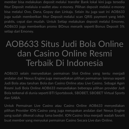
member bisa melakukan deposit melalui transfer Bank lokal kini juga tersedia
fitur Deposit melaluia e-wallet atau e-money. Pilihan deposit melalui e-money
bisa melalui Ovo, Dana, Gopay dan Linkaja. Selain itu juga saat ini AOB633
juga sudah memberikan fitur Deposit melalui scan QRIS payment yang lebih
praktis, cepat dan mudah. Untuk Setiap melakukan deposit melalui Emoney,
AOB633 juga memberikan promo BOnus menarik seperti Bonus Deposit 5%
setiap dari Emoney.
AOB633 Situs Judi Bola Online
dan Casino Online Resmi
Terbaik Di Indonesia
AOB633 selain menyediakan permainan Slot Online yang tentu menjadi
andalan dari Nexus Engine juga menyediakan pilihan permainan lainnya seperti
Judi Bola atau taruhan Bola dan Casino Online atau Live Casino. Sebagai Agen
Resmi Judi Bola Online AOB633 menyediakan beberapa pilihan provider Judi
Bola terkenal di dunia seperti BTI Sportsbook, SBOBET, SBOBET Virtual Sports
dan SABA.
Untuk Permainan Live Casino atau Casino Online AOB633 menyediakan
pilihan Provider ION Casino yang juga merupakan andalan dari Nexus Engine
yang sudah dikenal cukup lama berdiri. ION Casino bisa menjadi wadah favorit
buat member yang menyukai permainan Casino Secara Live dan Online.