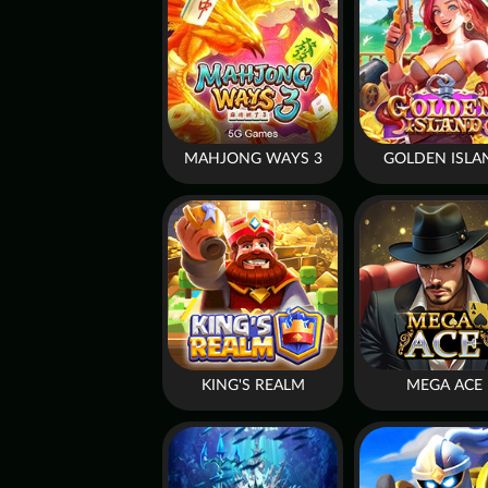
MAHJONG WAYS 3
GOLDEN ISLA
KING'S REALM
MEGA ACE