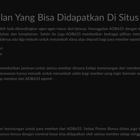
an Yang Bisa Didapatkan Di Sit
ebih baik dibandingkan agen-agen nexus slot lainnya. Keunggulan AOB633 dengan m
uhan dan komplainan. Selain itu juga AOB633 memberikan berbagai pilihan metode
knya ada tiga metode untuk menambah dana atau deposit bagi para member seperti
ri
ta
 memberikan jaminan untuk semua member dimana Setiap kemenangan dari member t
penawaran bonus menarik untuk menambah saldo bagi member yang ingin bermain 
ap member dari AOB633 seperti :
an keuntungan untuk para member dari AOB633. Setiap Promo Bonus diatas juga t
onus-bonus dengan nominal besar bisa didapatkan oleh semua member setiap ming