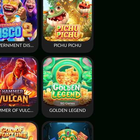
GOVERNMENT DISCO 2
PICHU PICHU
HAMMER OF VULCAN
GOLDEN LEGEND