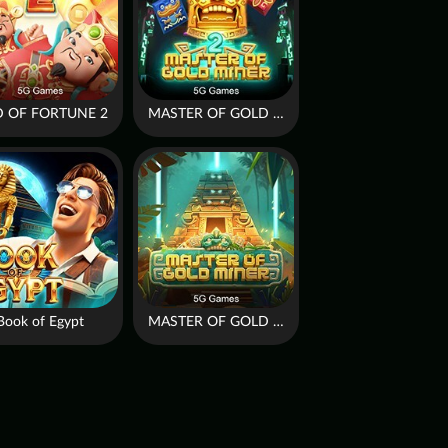
 OF FORTUNE 2
MASTER OF GOLD MINER 2
Book of Egypt
MASTER OF GOLD MINER