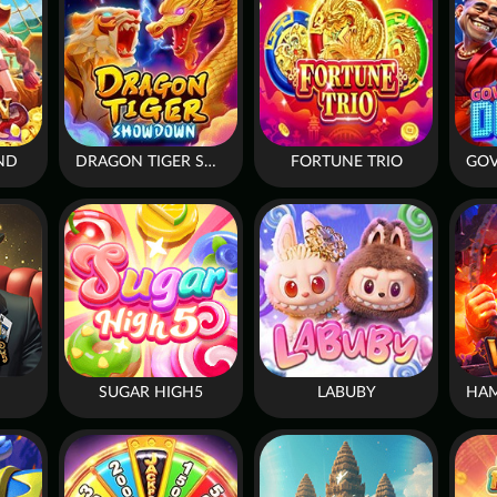
ND
DRAGON TIGER SHOWDOWN
FORTUNE TRIO
SUGAR HIGH5
LABUBY