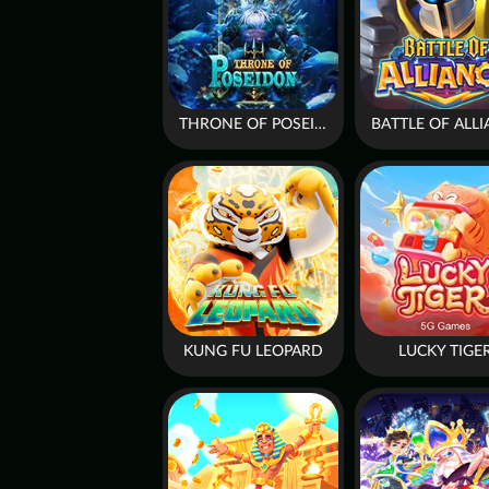
THRONE OF POSEIDON
KUNG FU LEOPARD
LUCKY TIGE