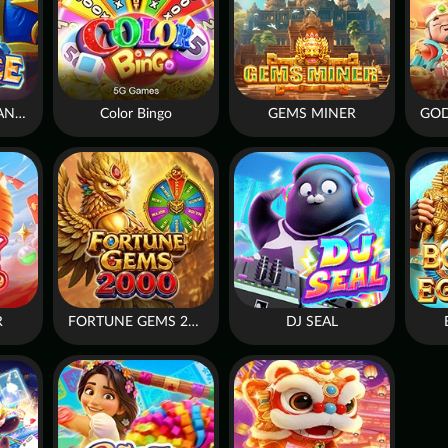
BATTLE OF ALLIANCE
Color Bingo
GEMS MINER
GOD
R
FORTUNE GEMS 2000
DJ SEAL