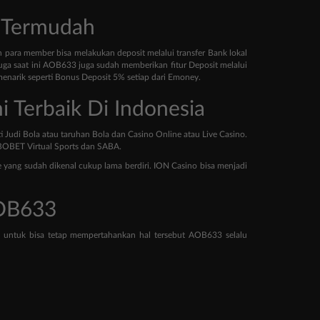
s Termudah
 para member bisa melakukan deposit melalui transfer Bank lokal
u juga saat ini AOB633 juga sudah memberikan fitur Deposit melalui
narik seperti Bonus Deposit 5% setiap dari Emoney.
 Terbaik Di Indonesia
Judi Bola atau taruhan Bola dan Casino Online atau Live Casino.
SBOBET Virtual Sports dan SABA.
yang sudah dikenal cukup lama berdiri. ION Casino bisa menjadi
AOB633
a untuk bisa tetap mempertahankan hal tersebut AOB633 selalu