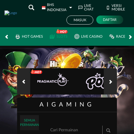
BHS
LIVE
VERSI
CHAT
MOBILE
INDONESIA
DAFTAR
MASUK
IDR
UPDATING
HOT GAMES
SLOTS
LIVE CASINO
RACE
AIGAMING
SEMUA
PERMAINAN