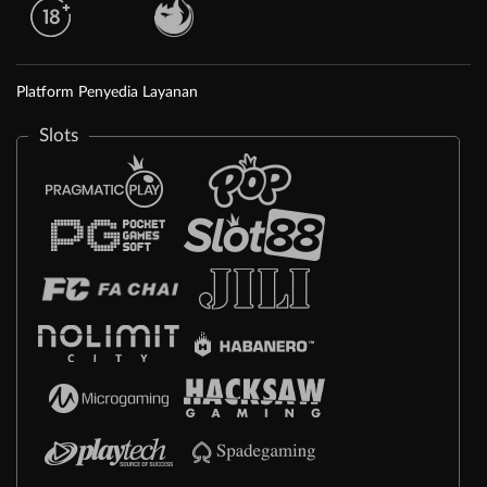
Platform Penyedia Layanan
Slots