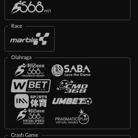
Race
Olahraga
Crash Game