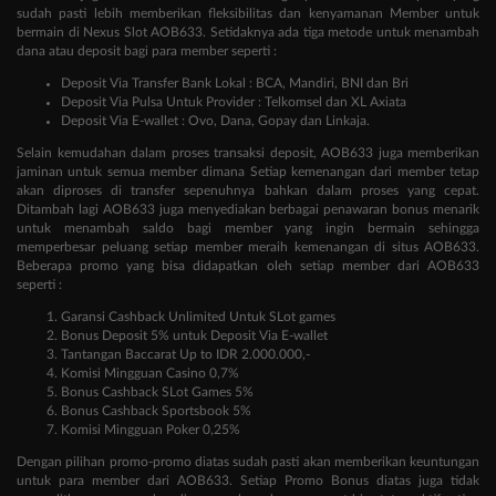
sudah pasti lebih memberikan fleksibilitas dan kenyamanan Member untuk
bermain di Nexus Slot AOB633. Setidaknya ada tiga metode untuk menambah
dana atau deposit bagi para member seperti :
Deposit Via Transfer Bank Lokal : BCA, Mandiri, BNI dan Bri
Deposit Via Pulsa Untuk Provider : Telkomsel dan XL Axiata
Deposit Via E-wallet : Ovo, Dana, Gopay dan Linkaja.
Selain kemudahan dalam proses transaksi deposit, AOB633 juga memberikan
jaminan untuk semua member dimana Setiap kemenangan dari member tetap
akan diproses di transfer sepenuhnya bahkan dalam proses yang cepat.
Ditambah lagi AOB633 juga menyediakan berbagai penawaran bonus menarik
untuk menambah saldo bagi member yang ingin bermain sehingga
memperbesar peluang setiap member meraih kemenangan di situs AOB633.
Beberapa promo yang bisa didapatkan oleh setiap member dari AOB633
seperti :
Garansi Cashback Unlimited Untuk SLot games
Bonus Deposit 5% untuk Deposit Via E-wallet
Tantangan Baccarat Up to IDR 2.000.000,-
Komisi Mingguan Casino 0,7%
Bonus Cashback SLot Games 5%
Bonus Cashback Sportsbook 5%
Komisi Mingguan Poker 0,25%
Dengan pilihan promo-promo diatas sudah pasti akan memberikan keuntungan
untuk para member dari AOB633. Setiap Promo Bonus diatas juga tidak