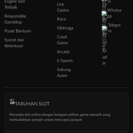
Engine Slot
m
Live
Terbaik
Casino
Whatsa
Responsible
pp
Race
Gambling
Telegra
Olahraga
Pusat Bantuan
m
Crash
Syarat dan
Game
Ketentuan
Arcade
E-Sports
Sabung
Ayam
TARUHAN SLOT
Penyedia slot online dengan beragam pilihan game menarik yang
memudahkan pemain untuk mencapai jackpot