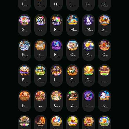
Limbo Gold Rush
Dice
Hilo Classic
Limbo Neon
Golden Fortunes
Golden Horse Riches
Sweet Scratch
Limbo Rainbow
Plinko Rainbow
Mines
Maze Classic
Sky Mission
Bricks Battle
Egypt Gem Scratch
Plinko Neon
Cookie Fiesta
Plinko Classic
Chili Fiesta
Forest Tea Party
Golden Clover
Lucky Drop: Coco 2
Gold Rush: Wild Dig
Dragon Tower
Lucky Drop-Coco
Plinko Gold Rush
Lucky Drop-GongXiFaChai
Cave Bingo
Diamonds
Hilo Neon
Keno