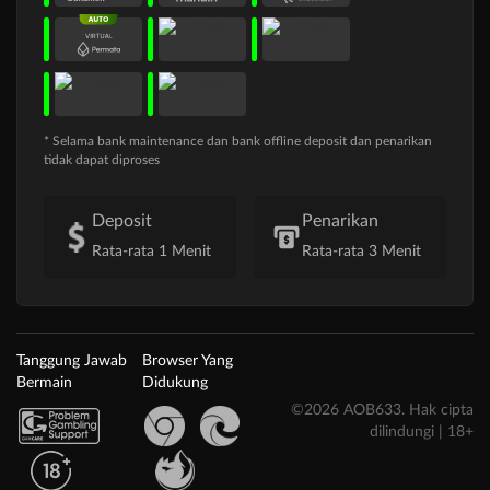
* Selama bank maintenance dan bank offline deposit dan penarikan
tidak dapat diproses
Deposit
Penarikan
Rata-rata 1 Menit
Rata-rata 3 Menit
Tanggung Jawab
Browser Yang
Bermain
Didukung
©2026 AOB633. Hak cipta
dilindungi | 18+