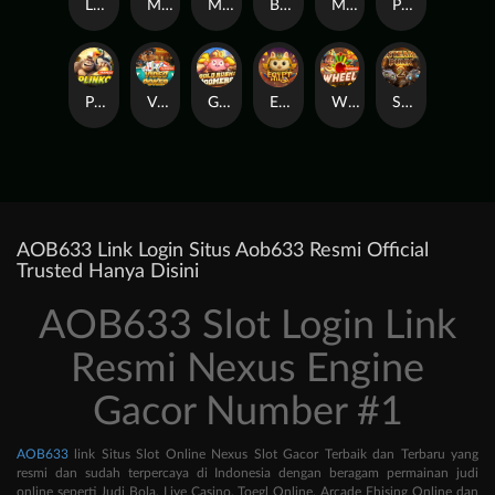
Lucky Drop-Olympus
Mines Raider
Multi Hilo
Bunny Run
Mines Cookie
Paradise Hilo
Plinko
Video Poker
Gold Rush: Boomers
Egypt Hilo
Wheel
Steampunk 2
AOB633 Link Login Situs Aob633 Resmi Official
Trusted Hanya Disini
AOB633 Slot Login Link
Resmi Nexus Engine
Gacor Number #1
AOB633
link Situs Slot Online Nexus Slot Gacor Terbaik dan Terbaru yang
resmi dan sudah terpercaya di Indonesia dengan beragam permainan judi
online seperti Judi Bola, Live Casino, Toegl Online, Arcade Fhising Online dan