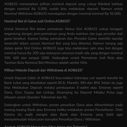
AOB633 menawarkan pilihan nominal deposit yang cukup fleksibel bahkan
dengan nominal Rp 5.000, sudah bisa melakukan deposit. Namun untuk
Nominal Withdraw AOB633 menetapkan dengan nominal minimal Rp 50.000,
Nominal Bet di Game Judi Online AOB633?
Untuk Nominal Bet dalam permainan Nexus Slot AOB633 cukup beragam
tergantung dengan jenis permainan yang Anda mainkan dan juga provider dari
game tersebut. Karena Setiap permainan dan Provider Game memiliki standar
tersendiri dalam urusan Nominal Bet yang bisa diterima. Namun tenang saja
dalam game Slot Online AOB633 juga bisa melakukan spin atau bet dengan
nominal hanya Rp 200 saja walaupun umunya masih ada yang dengan nominal
500, 600 dan sampai 1000. Sedangkan untuk Permainan Judi Bola atau
Taruhan Bola Nominal Bet Minimun adalah senilai 10rb.
Pilihan Metode Deposit dan Withdrawa di AOB633?
Untuk Deposit Saldo di AOB633 bisa melalui beberapa cari seperti transfer ke
Bank Lokal yang disediakan seperti BCA, Mandiri, BRI dan BNI. Selain itu juga
bisa Melakukan Deposit melalui pembayaran E-wallet atau Emoney seperti
Dana, Ovo, Gopay dan Linkaja. Disamping itu Deposit Melalui Pulsa juga
dilayani untuk Operator Telkomsel dan XL.
Sedangkan untuk Withdraw, proses penarikan Dana akan ditransferkan pada
masing-masing Bank atau Emoney ketika melakukan proses Pendaftaran. Oleh
Karena itu wajib mengisi data Bank atau Emoney yang Valid agar
mempermudah kelancaran transaksi Penarikan Dana / Withdraw.