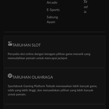
Arcade
E-Sports
Sabung
Ayam
TARUHAN SLOT
Penyedia slot online dengan beragam pilihan game menarik yang
memudahkan pemain untuk mencapai jackpot
TARUHAN OLAHRAGA
Sportsbook Gaming Platform Terbaik menawarkan lebih banyak game,
odds yang lebih tinggi, dan menyediakan pilihan yang lebih banyak
untuk pemain.