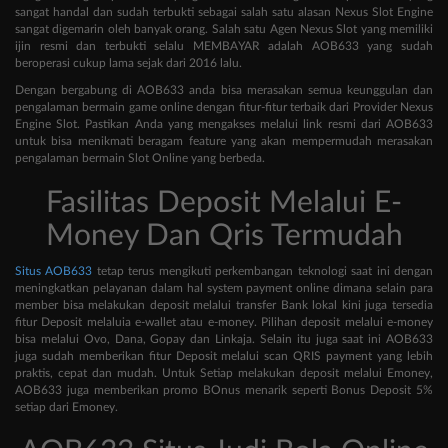
sangat handal dan sudah terbukti sebagai salah satu alasan Nexus Slot Engine
sangat digemarin oleh banyak orang. Salah satu Agen Nexus Slot yang memiliki
ijin resmi dan terbukti selalu MEMBAYAR adalah AOB633 yang sudah
beroperasi cukup lama sejak dari 2016 lalu.
Dengan bergabung di AOB633 anda bisa merasakan semua keunggulan dan
pengalaman bermain game online dengan fitur-fitur terbaik dari Provider Nexus
Engine Slot. Pastikan Anda yang mengakses melalui link resmi dari AOB633
untuk bisa menikmati beragam feature yang akan mempermudah merasakan
pengalaman bermain Slot Online yang berbeda.
Fasilitas Deposit Melalui E-
Money Dan Qris Termudah
Situs AOB633
tetap terus mengikuti perkembangan teknologi saat ini dengan
meningkatkan pelayanan dalam hal system payment online dimana selain para
member bisa melakukan deposit melalui transfer Bank lokal kini juga tersedia
fitur Deposit melaluia e-wallet atau e-money. Pilihan deposit melalui e-money
bisa melalui Ovo, Dana, Gopay dan Linkaja. Selain itu juga saat ini AOB633
juga sudah memberikan fitur Deposit melalui scan QRIS payment yang lebih
praktis, cepat dan mudah. Untuk Setiap melakukan deposit melalui Emoney,
AOB633 juga memberikan promo BOnus menarik seperti Bonus Deposit 5%
setiap dari Emoney.