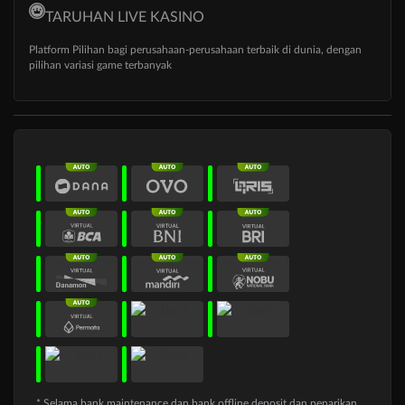
TARUHAN LIVE KASINO
Platform Pilihan bagi perusahaan-perusahaan terbaik di dunia, dengan
pilihan variasi game terbanyak
* Selama bank maintenance dan bank offline deposit dan penarikan