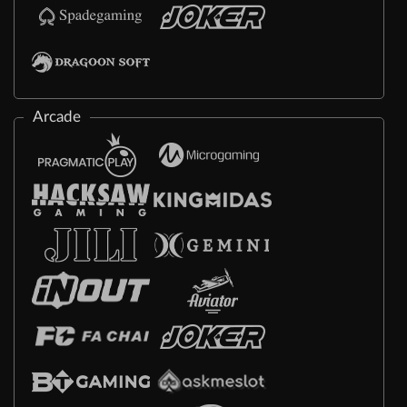
Arcade