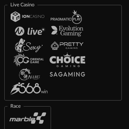
Live Casino
Race