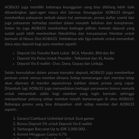
AOB633 juga memiliki beberapa keunggulan yang bisa dibilang lebih baik
dibandingkan agen-agen nexus slot lainnya. Keunggulan AOB633 dengan
memberikan pelayanan terbaik dalam hal permainan, proses daftar userid dan
juga pelayanan terhadap member dalam masalah keluhan dan komplainan.
Selain itu juga AOB633 memberikan berbagai pilihan metode deposit yang
sudah pasti lebih memberikan fleksibilitas dan kenyamanan Member untuk
bermain di Nexus Slot AOB633. Setidaknya ada tiga metode untuk menambah
dana atau deposit bagi para member seperti :
Deposit Via Transfer Bank Lokal : BCA, Mandiri, BNI dan Bri
Deposit Via Pulsa Untuk Provider : Telkomsel dan XL Axiata
Deposit Via E-wallet : Ovo, Dana, Gopay dan Linkaja.
Selain kemudahan dalam proses transaksi deposit, AOB633 juga memberikan
jaminan untuk semua member dimana Setiap kemenangan dari member tetap
akan diproses di transfer sepenuhnya bahkan dalam proses yang cepat.
Ditambah lagi AOB633 juga menyediakan berbagai penawaran bonus menarik
untuk menambah saldo bagi member yang ingin bermain sehingga
memperbesar peluang setiap member meraih kemenangan di situs AOB633.
Beberapa promo yang bisa didapatkan oleh setiap member dari AOB633
seperti :
Garansi Cashback Unlimited Untuk SLot games
Bonus Deposit 5% untuk Deposit Via E-wallet
Tantangan Baccarat Up to IDR 2.000.000,-
Komisi Mingguan Casino 0,7%