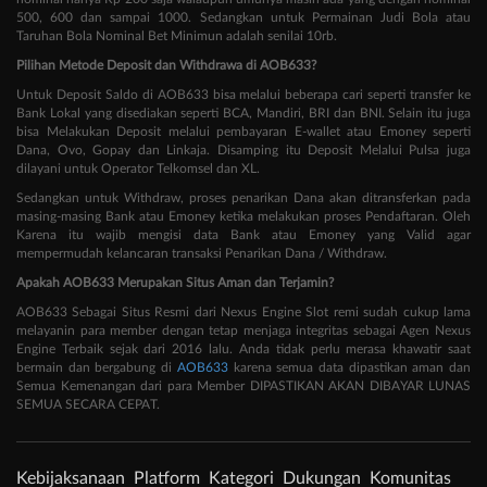
500, 600 dan sampai 1000. Sedangkan untuk Permainan Judi Bola atau
Taruhan Bola Nominal Bet Minimun adalah senilai 10rb.
Pilihan Metode Deposit dan Withdrawa di AOB633?
Untuk Deposit Saldo di AOB633 bisa melalui beberapa cari seperti transfer ke
Bank Lokal yang disediakan seperti BCA, Mandiri, BRI dan BNI. Selain itu juga
bisa Melakukan Deposit melalui pembayaran E-wallet atau Emoney seperti
Dana, Ovo, Gopay dan Linkaja. Disamping itu Deposit Melalui Pulsa juga
dilayani untuk Operator Telkomsel dan XL.
Sedangkan untuk Withdraw, proses penarikan Dana akan ditransferkan pada
masing-masing Bank atau Emoney ketika melakukan proses Pendaftaran. Oleh
Karena itu wajib mengisi data Bank atau Emoney yang Valid agar
mempermudah kelancaran transaksi Penarikan Dana / Withdraw.
Apakah AOB633 Merupakan Situs Aman dan Terjamin?
AOB633 Sebagai Situs Resmi dari Nexus Engine Slot remi sudah cukup lama
melayanin para member dengan tetap menjaga integritas sebagai Agen Nexus
Engine Terbaik sejak dari 2016 lalu. Anda tidak perlu merasa khawatir saat
bermain dan bergabung di
AOB633
karena semua data dipastikan aman dan
Semua Kemenangan dari para Member DIPASTIKAN AKAN DIBAYAR LUNAS
SEMUA SECARA CEPAT.
Kebijaksanaan
Platform
Kategori
Dukungan
Komunitas