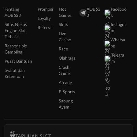
Tentang
Promosi
Hot
AOB63
Faceboo
AOB633
Games
3
k
Loyalty
Situs Nexus
Slots
Instagra
Referral
Engine Slot
m
Live
Terbaik
Casino
Whatsa
Responsible
pp
Race
Gambling
Telegra
Olahraga
Pusat Bantuan
m
Crash
Syarat dan
Game
Ketentuan
Arcade
E-Sports
Sabung
Ayam
TARUHAN SLOT