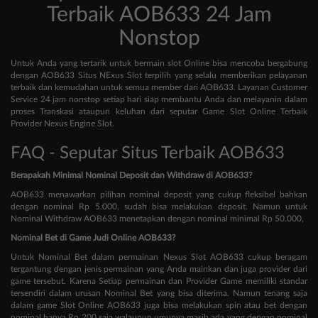
Terbaik AOB633 24 Jam
Nonstop
Untuk Anda yang tertarik untuk bermain slot Online bisa mencoba bergabung
dengan AOB633 Situs NExus Slot terpilih yang selalu memberikan pelayanan
terbaik dan kemudahan untuk semua member dari AOB633. Layanan Customer
Service 24 jam nonstop setiap hari siap membantu Anda dan melayanin dalam
proses Transkasi ataupun keluhan dari seputar Game Slot Online Terbaik
Provider Nexus Engine Slot.
FAQ - Seputar Situs Terbaik AOB633
Berapakah Minimal Nominal Deposit dan Withdraw di AOB633?
AOB633 menawarkan pilihan nominal deposit yang cukup fleksibel bahkan
dengan nominal Rp 5.000, sudah bisa melakukan deposit. Namun untuk
Nominal Withdraw AOB633 menetapkan dengan nominal minimal Rp 50.000,
Nominal Bet di Game Judi Online AOB633?
Untuk Nominal Bet dalam permainan Nexus Slot AOB633 cukup beragam
tergantung dengan jenis permainan yang Anda mainkan dan juga provider dari
game tersebut. Karena Setiap permainan dan Provider Game memiliki standar
tersendiri dalam urusan Nominal Bet yang bisa diterima. Namun tenang saja
dalam game Slot Online AOB633 juga bisa melakukan spin atau bet dengan
nominal hanya Rp 200 saja walaupun umunya masih ada yang dengan nominal