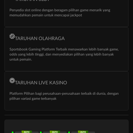
Penyedia slot online dengan beragam pilihan game menarik yang
memudahkan pemain untuk mencapai jackpot
TARUHAN OLAHRAGA
Sportsbook Gaming Platform Terbaik menawarkan lebih banyak game,
odds yang lebih tinggi, dan menyediakan pilihan yang lebih banyak
untuk pemain.
TARUHAN LIVE KASINO
Platform Pilihan bagi perusahaan-perusahaan terbaik di dunia, dengan
pilihan variasi game terbanyak