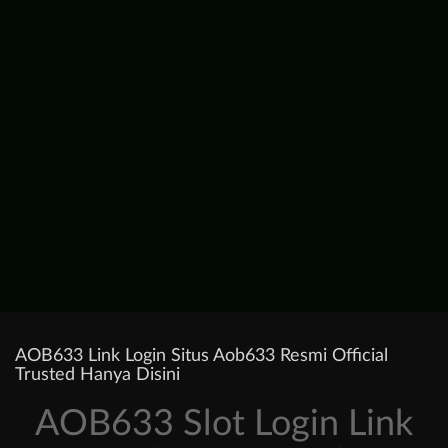
AOB633 Link Login Situs Aob633 Resmi Official
Trusted Hanya Disini
AOB633 Slot Login Link