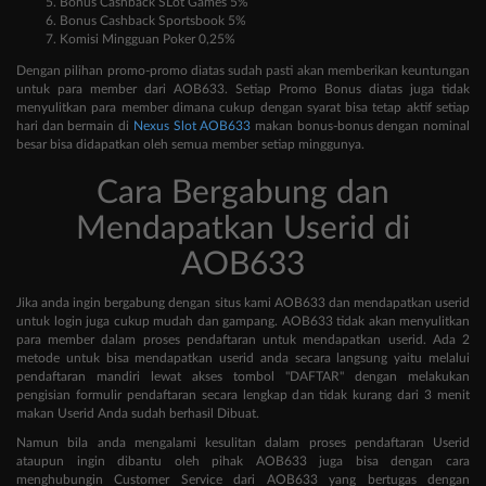
Bonus Cashback SLot Games 5%
Bonus Cashback Sportsbook 5%
Komisi Mingguan Poker 0,25%
Dengan pilihan promo-promo diatas sudah pasti akan memberikan keuntungan
untuk para member dari AOB633. Setiap Promo Bonus diatas juga tidak
menyulitkan para member dimana cukup dengan syarat bisa tetap aktif setiap
hari dan bermain di
Nexus Slot AOB633
makan bonus-bonus dengan nominal
besar bisa didapatkan oleh semua member setiap minggunya.
Cara Bergabung dan
Mendapatkan Userid di
AOB633
Jika anda ingin bergabung dengan situs kami AOB633 dan mendapatkan userid
untuk login juga cukup mudah dan gampang. AOB633 tidak akan menyulitkan
para member dalam proses pendaftaran untuk mendapatkan userid. Ada 2
metode untuk bisa mendapatkan userid anda secara langsung yaitu melalui
pendaftaran mandiri lewat akses tombol "DAFTAR" dengan melakukan
pengisian formulir pendaftaran secara lengkap dan tidak kurang dari 3 menit
makan Userid Anda sudah berhasil Dibuat.
Namun bila anda mengalami kesulitan dalam proses pendaftaran Userid
ataupun ingin dibantu oleh pihak AOB633 juga bisa dengan cara
menghubungin Customer Service dari AOB633 yang bertugas dengan