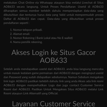
melakukan Chat Online via Whatsapp ataupun bisa melalui Livechat di Situs
AOB633 secara langsung. Untuk Proses Pendaftaran Userid di AOB633
diharapkan semua member terlebih dahulu mempersiapkan data-data yang
dibutuhkan dan tentunya harus data yang Valid untuk mempermudah proses
Daftar di AOB633 dan cepat. Data-data yang dibutuhkan untuk proses
pendaftaran seperti :
Nomor telepon pribadi.
Alamat email.
Nomor Rekening ( Bank Lokal atau No E-wallet)
Nama pemilik rekening.
Akses Login ke Situs Gacor
AOB633
Setelah anda mendapatkan userid dari AOB633, anda bisa langsung mencoba
untuk masuk kedalam game permainan dari AOB633 dengan menginput userid
dan Password yang sudah didapatkan sebelumnya. Namun Sebelum mengakses
link login AOB633 pastikan terlebih dahulu link yang anda Akses ada link resmi
AOB633 dengan memperhatikan Logo dan juga contact Customer Service
Resmi dari AOB633. Pastikan Untuk Mengakses Situs AOB633 melalui Link
Resmi ataupun Link Alternatif yang Official.
Layanan Customer Service