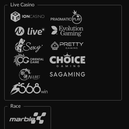
Live Casino
Race