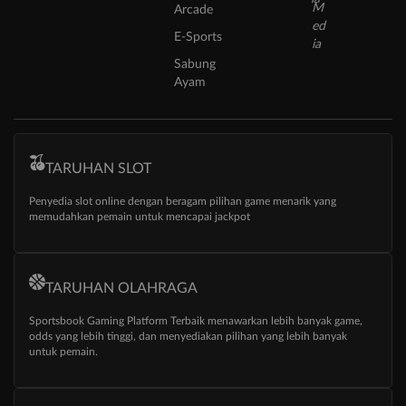
Arcade
E-Sports
Sabung
Ayam
TARUHAN SLOT
Penyedia slot online dengan beragam pilihan game menarik yang
memudahkan pemain untuk mencapai jackpot
TARUHAN OLAHRAGA
Sportsbook Gaming Platform Terbaik menawarkan lebih banyak game,
odds yang lebih tinggi, dan menyediakan pilihan yang lebih banyak
untuk pemain.