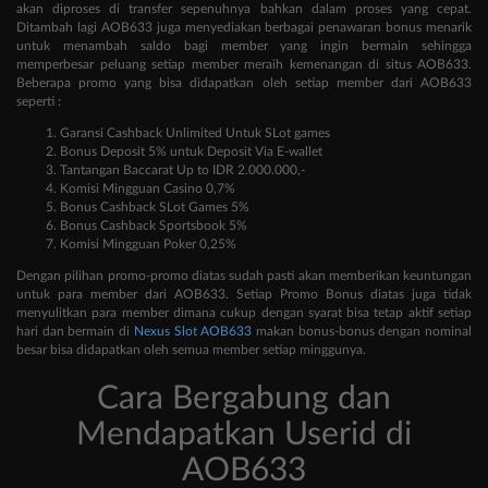
akan diproses di transfer sepenuhnya bahkan dalam proses yang cepat.
Ditambah lagi AOB633 juga menyediakan berbagai penawaran bonus menarik
untuk menambah saldo bagi member yang ingin bermain sehingga
memperbesar peluang setiap member meraih kemenangan di situs AOB633.
Beberapa promo yang bisa didapatkan oleh setiap member dari AOB633
seperti :
Garansi Cashback Unlimited Untuk SLot games
Bonus Deposit 5% untuk Deposit Via E-wallet
Tantangan Baccarat Up to IDR 2.000.000,-
Komisi Mingguan Casino 0,7%
Bonus Cashback SLot Games 5%
Bonus Cashback Sportsbook 5%
Komisi Mingguan Poker 0,25%
Dengan pilihan promo-promo diatas sudah pasti akan memberikan keuntungan
untuk para member dari AOB633. Setiap Promo Bonus diatas juga tidak
menyulitkan para member dimana cukup dengan syarat bisa tetap aktif setiap
hari dan bermain di
Nexus Slot AOB633
makan bonus-bonus dengan nominal
besar bisa didapatkan oleh semua member setiap minggunya.
Cara Bergabung dan
Mendapatkan Userid di
AOB633