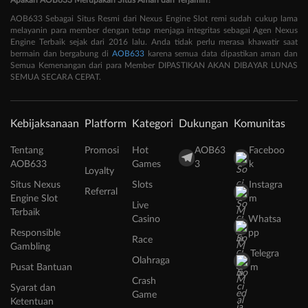
Apakah AOB633 Merupakan Situs Aman dan Terjamin?
AOB633 Sebagai Situs Resmi dari Nexus Engine Slot remi sudah cukup lama
melayanin para member dengan tetap menjaga integritas sebagai Agen Nexus
Engine Terbaik sejak dari 2016 lalu. Anda tidak perlu merasa khawatir saat
bermain dan bergabung di
AOB633
karena semua data dipastikan aman dan
Semua Kemenangan dari para Member DIPASTIKAN AKAN DIBAYAR LUNAS
SEMUA SECARA CEPAT.
Kebijaksanaan
Platform
Kategori
Dukungan
Komunitas
Tentang
Promosi
Hot
AOB63
Faceboo
AOB633
Games
3
k
Loyalty
Situs Nexus
Slots
Instagra
Referral
Engine Slot
m
Live
Terbaik
Casino
Whatsa
Responsible
pp
Race
Gambling
Telegra
Olahraga
Pusat Bantuan
m
Crash
Syarat dan
Game
Ketentuan