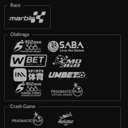
Race
Olahraga
Crash Game