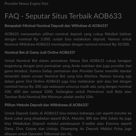
Provider Nexus Engine Slot.
FAQ - Seputar Situs Terbaik AOB633
Berapakah Minimal Nominal Deposit dan Withdraw di AOB633?
AOB633 menawarkan pilihan nominal deposit yang cukup fleksibel bahkan
dengan nominal Rp 5.000, sudah bisa melakukan deposit. Namun untuk
Nominal Withdraw AOB633 menetapkan dengan nominal minimal Rp 50.000,
Nominal Bet di Game Judi Online AOB633?
Untuk Nominal Bet dalam permainan Nexus Slot AOB633 cukup beragam
tergantung dengan jenis permainan yang Anda mainkan dan juga provider dari
game tersebut. Karena Setiap permainan dan Provider Game memiliki standar
tersendiri dalam urusan Nominal Bet yang bisa diterima. Namun tenang saja
dalam game Slot Online AOB633 juga bisa melakukan spin atau bet dengan
nominal hanya Rp 200 saja walaupun umunya masih ada yang dengan nominal
500, 600 dan sampai 1000. Sedangkan untuk Permainan Judi Bola atau
Taruhan Bola Nominal Bet Minimun adalah senilai 10rb.
Pilihan Metode Deposit dan Withdrawa di AOB633?
Untuk Deposit Saldo di AOB633 bisa melalui beberapa cari seperti transfer ke
Bank Lokal yang disediakan seperti BCA, Mandiri, BRI dan BNI. Selain itu juga
bisa Melakukan Deposit melalui pembayaran E-wallet atau Emoney seperti
Dana, Ovo, Gopay dan Linkaja. Disamping itu Deposit Melalui Pulsa juga
dilayani untuk Operator Telkomsel dan XL.