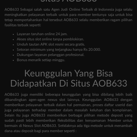
AOB633 Sebagai salah satu Agen Judi Online Terbaik di Indonesia juga selalu
meningkatkan pelayanan terbaik untuk para member tentunya saja untuk bisa
tetap mempertahankan hal tersebut AOB633 selalu memberikan ragam pilihan
fasilitas terbaik seperti:
Layanan taruhan online 24 jam.
Akses situs slot online tanpa pemblokiran.
Unduh tautan APK slot resmi secara gratis.
Setoran minimum yang terjangkau hanya Rs 20.000.
Dukungan layanan pelanggan profesional.
Bonus menarik setiap minggu.
Keunggulan Yang Bisa
Didapatkan Di Situs AOB633
AOB633 juga memiliki beberapa keunggulan yang bisa dibilang lebih baik
dibandingkan agen-agen nexus slot lainnya. Keunggulan AOB633 dengan
memberikan pelayanan terbaik dalam hal permainan, proses daftar userid dan
juga pelayanan terhadap member dalam masalah keluhan dan komplainan.
Selain itu juga AOB633 memberikan berbagai pilihan metode deposit yang
sudah pasti lebih memberikan fleksibilitas dan kenyamanan Member untuk
bermain di Nexus Slot AOB633. Setidaknya ada tiga metode untuk menambah
dana atau deposit bagi para member seperti :