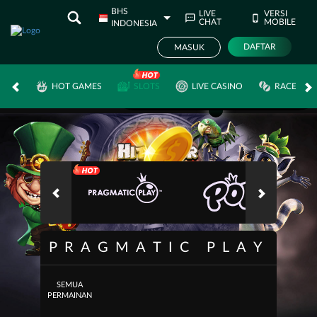
BHS
LIVE
VERSI
CHAT
MOBILE
INDONESIA
DAFTAR
MASUK
IDR
UPDATING
HOT GAMES
SLOTS
LIVE CASINO
RACE
PRAGMATIC PLAY
SEMUA
PERMAINAN