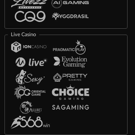
Live Casino