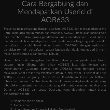
Cara Bergabung dan
Mendapatkan Userid di
AOB633
Jika anda ingin bergabung dengan situs kami AOB633 dan mendapatkan userid
untuk login juga cukup mudah dan gampang. AOB633 tidak akan menyulitkan
para member dalam proses pendaftaran untuk mendapatkan userid. Ada 2
metode untuk bisa mendapatkan userid anda secara langsung yaitu melalui
pendaftaran mandiri lewat akses tombol "DAFTAR" dengan melakukan
pengisian formulir pendaftaran secara lengkap dan tidak kurang dari 3 menit
makan Userid Anda sudah berhasil Dibuat.
Namun bila anda mengalami kesulitan dalam proses pendaftaran Userid
ataupun ingin dibantu oleh pihak AOB633 juga bisa dengan cara
menghubungin Customer Service dari AOB633 yang bertugas dengan
melakukan Chat Online via Whatsapp ataupun bisa melalui Livechat di Situs
AOB633 secara langsung. Untuk Proses Pendaftaran Userid di AOB633
diharapkan semua member terlebih dahulu mempersiapkan data-data yang
dibutuhkan dan tentunya harus data yang Valid untuk mempermudah proses
Daftar di AOB633 dan cepat. Data-data yang dibutuhkan untuk proses
pendaftaran seperti :
Nomor telepon pribadi.
Alamat email.
Nomor Rekening ( Bank Lokal atau No E-wallet)