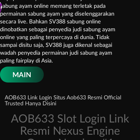
sabung ayam online memang terletak pada
permainan sabung ayam yang diselenggarakan
secara live. Bahkan SV388 sabung online
dinobatkan sebagai penyedia judi sabung ayam
online yang paling terpercaya di dunia. Tidak
sampai disitu saja, SV388 juga dikenal sebagai
wadah penyedia permainan judi sabung ayam
paling fairplay di Asia.
MAIN
AOB633 Link Login Situs Aob633 Resmi Official
Trusted Hanya Disini
AOB633 Slot Login Link
Resmi Nexus Engine