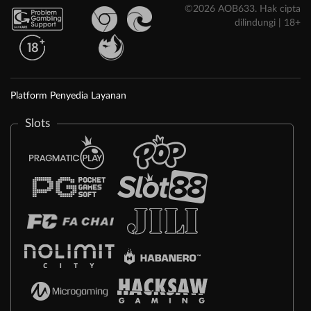
©2026 AOB633. Hak cipta
dilindungi | 18+
Platform Penyedia Layanan
Slots