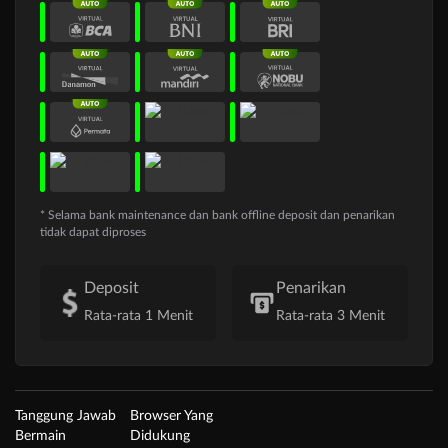
* Selama bank maintenance dan bank offline deposit dan penarikan
tidak dapat diproses
Deposit
Penarikan
Rata-rata 1 Menit
Rata-rata 3 Menit
Tanggung Jawab
Browser Yang
Bermain
Didukung