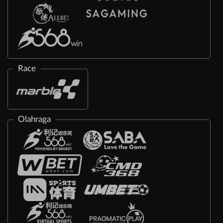
Race
Olahraga